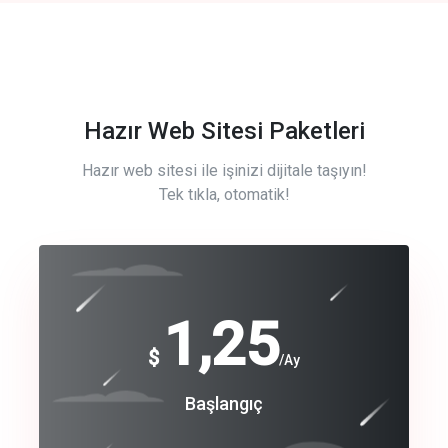
Hazır Web Sitesi Paketleri
Hazır web sitesi ile işinizi dijitale taşıyın!
Tek tıkla, otomatik!
Free
1,25
$
/Ay
Basic
Başlangıç