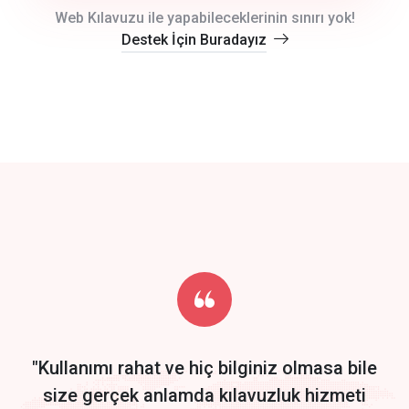
crm auto cync
Web Kılavuzu ile yapabileceklerinin sınırı yok!
Destek İçin Buradayız
click to call back
track energy costs
predictive dialing
Get Started
Start by trying our service for 30 days free trial no credit card
required.
"Kullanımı rahat ve hiç bilginiz olmasa bile
size gerçek anlamda kılavuzluk hizmeti