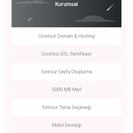
Coroprate
Kurumsal
predictive dialing
Ücretsiz Domain & Hosting
Get Started
Ücretsiz SSL Sertifikası
Start by trying our service for 30 days free trial no credit card
required.
Sınırsız Sayfa Oluşturma
5000 MB Mail
Sınırsız Tema Seçeneği
Mobil Desteği