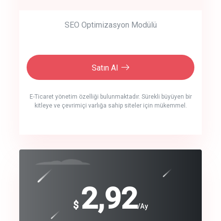
SEO Optimizasyon Modülü
Satın Al
E-Ticaret yönetim özelliği bulunmaktadır. Sürekli büyüyen bir
kitleye ve çevrimiçi varlığa sahip siteler için mükemmel.
crm auto cync
click to call back
240
2,92
$
$
/year
/Ay
track energy costs