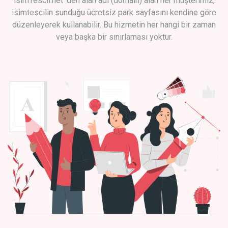
isimTescil.net 'den alan adı (domain) alan her müşterimiz,
isimtescilin sunduğu ücretsiz park sayfasını kendine göre
düzenleyerek kullanabilir. Bu hizmetin her hangi bir zaman
veya başka bir sınırlaması yoktur.